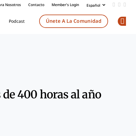
 clave
S
P
Share
ara Nosotros
Contacto
Member's Login
Add us on
Follow 
Follo
los
 a nuestra invitada
Únete A La Comunidad
Podcast
s relacionados:
Op
los y pódcast relacionados:
 de 400 horas al año