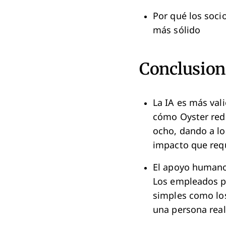
Por qué los soci
más sólido
Conclusion
La IA es más val
cómo Oyster redu
ocho, dando a lo
impacto que requ
El apoyo human
Los empleados pu
simples como los
una persona real