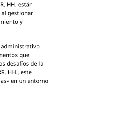
RR. HH. están
al gestionar
imiento y
 administrativo
omentos que
os desafíos de la
RR. HH., este
nas» en un entorno