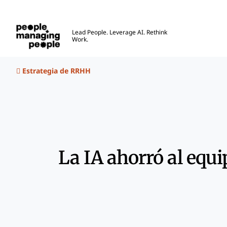
Personas que gestionan personas
Lead People. Leverage AI. Rethink
Work.
Skip to main content
Estrategia de RRHH
La IA ahorró al equ