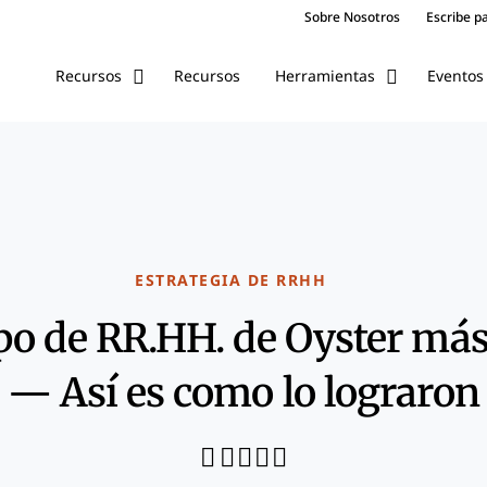
Puntos
Sobre Nosotros
Escribe p
Capítu
Conoce
Recursos
Eventos
Recursos
Herramientas
Enlace
Artícu
ESTRATEGIA DE RRHH
ipo de RR.HH. de Oyster más
— Así es como lo lograron
Share through Email
Print this page
Share on Pinterest
Share on Twitter
Share on Facebook
Share on LinkedIn