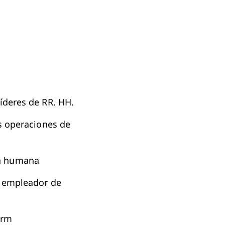
íderes de RR. HH.
s operaciones de
ón humana
o empleador de
orm