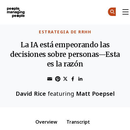
Personas que gestionan personas
Skip to main content
ESTRATEGIA DE RRHH
La IA está empeorando las
decisiones sobre personas—Esta
es la razón
Share through Email
Print this page
Share on Pinterest
Share on Twitter
Share on Faceboo
Share on Linke
David Rice
featuring
Matt Poepsel
Overview
Transcript