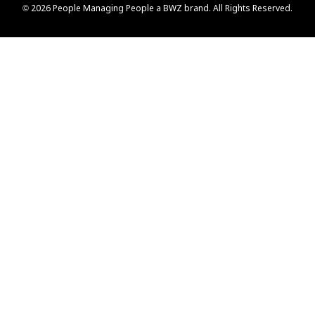
Opens new window
© 2026 People Managing People a
BWZ
brand. All Rights Reserved.