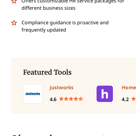
Offers customizable HR service packages for
different business sizes
Compliance guidance is proactive and
frequently updated
Featured Tools
Justworks
Home
4.6
4.2