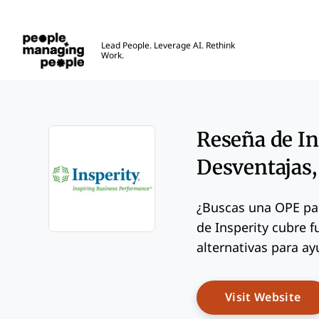
Personas que gestionan personas
Lead People. Leverage AI. Rethink
Work.
Skip to main content
Reseña de In
Desventajas, 
¿Buscas una OPE par
de Insperity cubre f
Opens new window
alternativas para ayu
Op
Visit Website