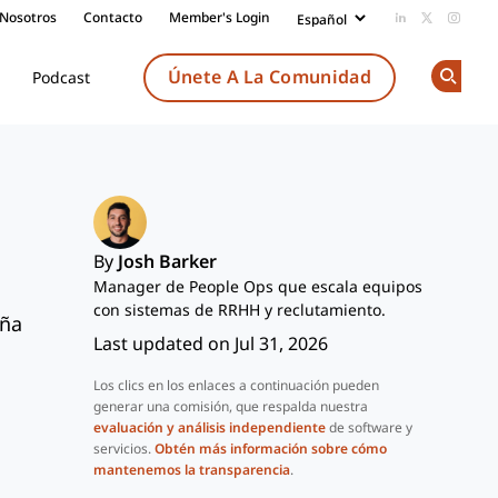
 Nosotros
Contacto
Member's Login
Add us on Li
Follow us
Follow
Únete A La Comunidad
Podcast
Op
By
Josh Barker
Manager de People Ops que escala equipos
con sistemas de RRHH y reclutamiento.
eña
Last updated on Jul 31, 2026
Los clics en los enlaces a continuación pueden
generar una comisión, que respalda nuestra
evaluación y análisis independiente
de software y
servicios.
Obtén más información sobre cómo
mantenemos la transparencia
.