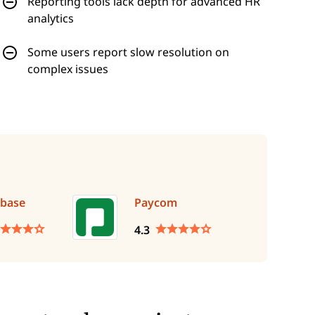
Reporting tools lack depth for advanced HR
analytics
Some users report slow resolution on
complex issues
base
Paycom
4.3