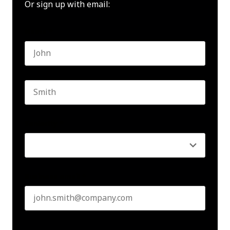
Or sign up with email:
Name
*
First name
Last name
Seniority
*
Business email
*