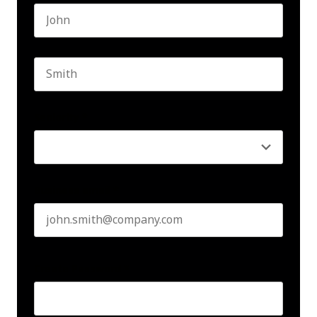
First name
Last name
Seniority
*
Business email
*
Create Password
*