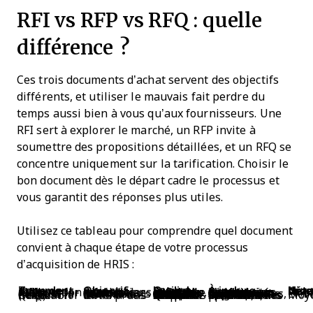
RFI vs RFP vs RFQ : quelle
différence ?
Ces trois documents d’achat servent des objectifs
différents, et utiliser le mauvais fait perdre du
temps aussi bien à vous qu’aux fournisseurs. Une
RFI sert à explorer le marché, un RFP invite à
soumettre des propositions détaillées, et un RFQ se
concentre uniquement sur la tarification. Choisir le
bon document dès le départ cadre le processus et
vous garantit des réponses plus utiles.
Utilisez ce tableau pour comprendre quel document
convient à chaque étape de votre processus
d’acquisition de HRIS :
Type de document
Objectif
Quand l’utiliser
À inclure
Niveau de détail
Request for Information (RFI)
Rassembler des informations générales sur le marché
Phase de recherche préalable, avant la définition des besoins
Questions d’ordre général sur les capacités des fournisseurs et l’adéquation du produit
Faib
Request for Proposal (RFP)
Évaluer les fournisseurs selon des critères définis
Lorsque vos besoins sont clairs et que vous êtes prêt à comparer des solutions
Exigences fonctionnelles, spécifications techniques, structure tarifaire, approche de déploiement
Élev
Request for Quotation (RFQ)
Obtenir des tarifs précis
Quand les besoins sont finalisés et que vous souhaitez comparer les coûts
Spécifications détaillées, périmètre des services, conditions contractuelles
Moy