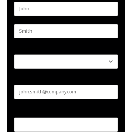
First name
Last name
Seniority
*
Business email
*
Create Password
*