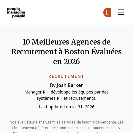
Gestion des personnes
Re
Re
Skip to main content
10 Meilleures Agences de
Recrutement à Boston Évaluées
en 2026
RECRUTEMENT
By
Josh Barker
Manager RH, développe les équipes par des
systèmes RH et recrutements.
Last updated on Jul 31, 2026
Nos évaluateurs analysent les services de façon indépendante. Les
clics peuvent générer une commission, ce qui soutient les tests.