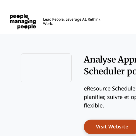
Gestion des personnes
Lead People. Leverage AI. Rethink
Work.
Skip to main content
Analyse Appr
Scheduler p
Opens new window
eResource Scheduler
planifier, suivre et 
flexible.
Op
Visit Website