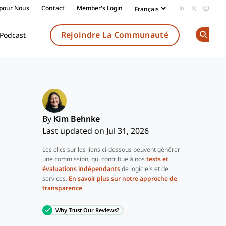
 pour Nous
Contact
Member's Login
Add us on Li
Follow us
Follow
Rejoindre La Communauté
Podcast
Op
By
Kim Behnke
Last updated on Jul 31, 2026
Les clics sur les liens ci-dessous peuvent générer
une commission, qui contribue à nos
tests et
évaluations indépendants
de logiciels et de
services.
En savoir plus sur notre approche de
transparence
.
Why Trust Our Reviews?