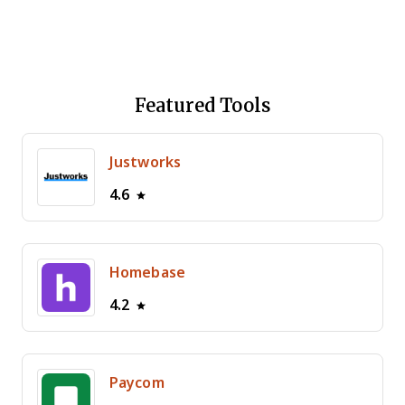
Featured Tools
Justworks
4.6
Homebase
4.2
Paycom