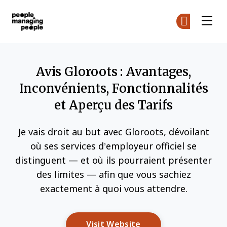
Gestion des personnes
Re
Re
Skip to main content
Avis Gloroots : Avantages,
Inconvénients, Fonctionnalités
et Aperçu des Tarifs
Je vais droit au but avec Gloroots, dévoilant
où ses services d’employeur officiel se
distinguent — et où ils pourraient présenter
des limites — afin que vous sachiez
exactement à quoi vous attendre.
Opens New Window
Visit Website