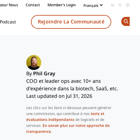
 pour Nous
Contact
Member's Login
Add us on Li
Follow us
Follow
Rejoindre La Communauté
Podcast
Op
By
Phil Gray
COO et leader ops avec 10+ ans
d'expérience dans la biotech, SaaS, etc.
Last updated on Jul 31, 2026
Les clics sur les liens ci-dessous peuvent générer
une commission, qui contribue à nos
tests et
évaluations indépendants
de logiciels et de
services.
En savoir plus sur notre approche de
transparence
.