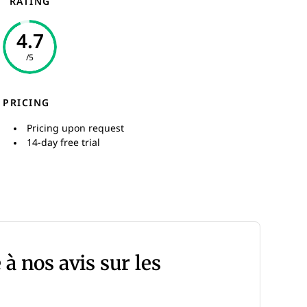
RATING
4.7
/5
PRICING
Pricing upon request
14-day free trial
 à nos avis sur les