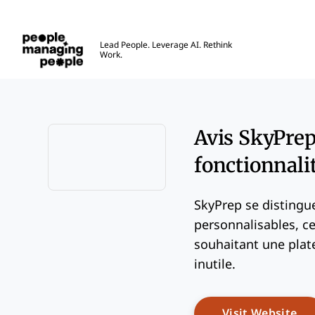
Gestion des personnes
Lead People. Leverage AI. Rethink
Work.
Skip to main content
Avis SkyPrep
fonctionnalit
Opens new window
SkyPrep se distingue
personnalisables, ce
souhaitant une plat
inutile.
Op
Visit Website