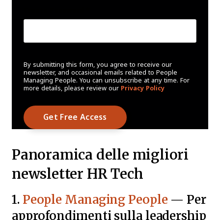
Create Password
*
By submitting this form, you agree to receive our
newsletter, and occasional emails related to People
Managing People. You can unsubscribe at any time. For
more details, please review our
Privacy Policy
Panoramica delle migliori
newsletter HR Tech
1.
People Managing People
— Per
approfondimenti sulla leadership