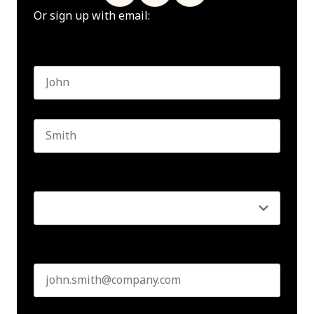
Or sign up with email:
Name
*
First name
Last name
Seniority
*
Business email
*