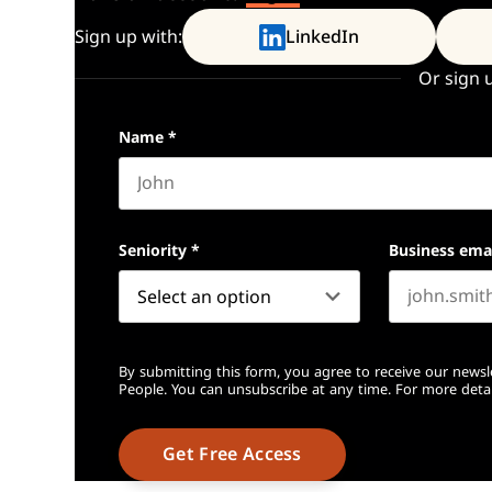
Sign up with:
LinkedIn
Or sign 
Name
*
First name
Seniority
*
Business ema
By submitting this form, you agree to receive our newsl
People. You can unsubscribe at any time. For more detai