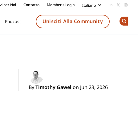
vi per Noi
Contatto
Member's Login
Add us on Li
Follow us
Follow
Unisciti Alla Community
Podcast
Op
By
Timothy Gawel
on Jun 23, 2026