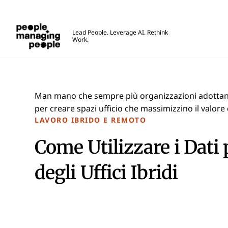
Gestione delle Persone
Lead People. Leverage AI. Rethink
Work.
Skip to main content
Man mano che sempre più organizzazioni adottano 
per creare spazi ufficio che massimizzino il valor
LAVORO IBRIDO E REMOTO
Come Utilizzare i Dati 
degli Uffici Ibridi