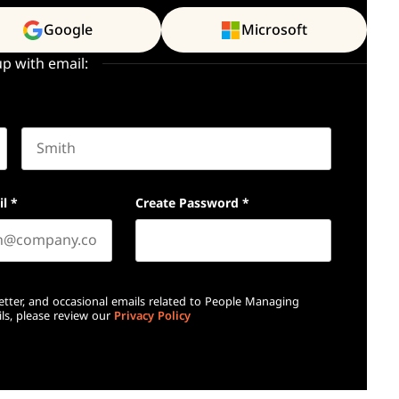
Google
Microsoft
up with email:
Last name
il
*
Create Password
*
etter, and occasional emails related to People Managing
ls, please review our
Privacy Policy