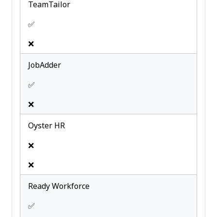
TeamTailor
✅
❌
JobAdder
✅
❌
Oyster HR
❌
❌
Ready Workforce
✅