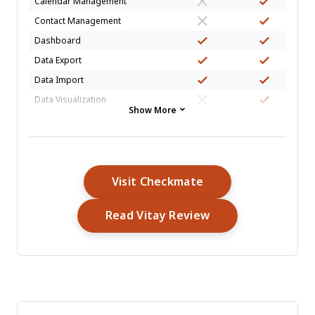
Calendar Management
Contact Management
Dashboard
Data Export
Data Import
Data Visualization
Show More
Database
Employee Onboarding
External Integrations
Feedback Management
Opens New Windo
Visit Checkmate
Multi-User
Opens New Wind
Read Vitay Review
Notifications
Scheduling