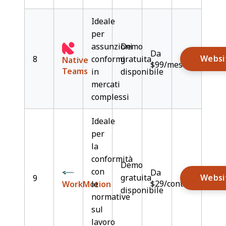
Ideale
per
assunzioni
Demo
Da
Websi
8
conformi
gratuita
Native
$99/mese/dipenden
Teams
in
disponibile
mercati
complessi
Ideale
per
la
conformità
Demo
con
Da
gratuita
Websi
9
$29/contratto/mese
WorkMotion
le
disponibile
normative
sul
lavoro