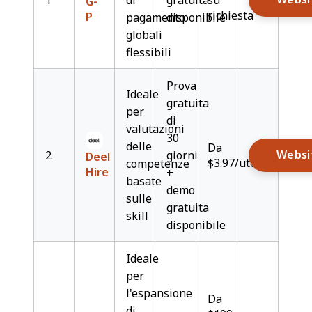
1
di
gratuita
su
G-
richiesta
P
pagamento
disponibile
globali
flessibili
Prova
Ideale
gratuita
per
di
valutazioni
30
delle
Da
Websi
2
giorni
Deel
$3.97/utente/mese
competenze
Hire
+
basate
demo
sulle
gratuita
skill
disponibile
Ideale
per
l'espansione
Da
di