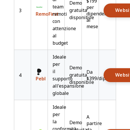
$199
Demo
team
per
gratuita
Websi
3
dipendente,
RemoFirst
remoti
disponibile
al
con
mese
attenzione
al
budget
Ideale
per
Demo
il
Da
gratuita
Websi
4
$399/dipendente/m
Pebl
supporto
disponibile
all'espansione
globale
Ideale
per
A
la
Demo
partire
conformità
gratuita
da