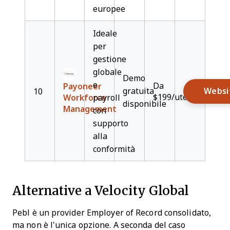
europee
Ideale
per
gestione
globale
Demo
e
Da
Payoneer
gratuita
Websi
10
$199/utente/mese
Workforce
payroll
disponibile
Management
con
supporto
alla
conformità
Alternative a Velocity Global
Pebl è un provider Employer of Record consolidato,
ma non è l'unica opzione. A seconda del caso