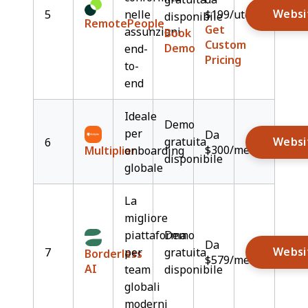
Websi
5
nelle
$199/utente/mese
disponibile
RemotePeople
Get
assunzioni
Book
Custom
Demo
end-
Pricing
to-
end
Ideale
Demo
per
Da
gratuita
Websi
6
$300/mese
Multiplier
onboarding
disponibile
globale
La
migliore
piattaforma
Demo
Da
Websi
7
per
gratuita
Borderless
$579/mese
AI
team
disponibile
globali
moderni