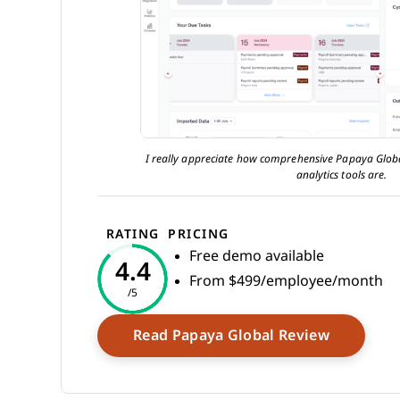
I really appreciate how comprehensive Papaya Global
analytics tools are.
RATING
PRICING
Free demo available
4.4
From $499/employee/month
/5
Opens N
Read Papaya Global Review