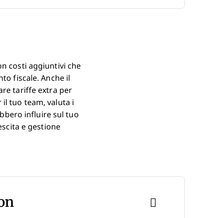
n costi aggiuntivi che
to fiscale. Anche il
re tariffe extra per
l tuo team, valuta i
ebbero influire sul tuo
escita e gestione
son