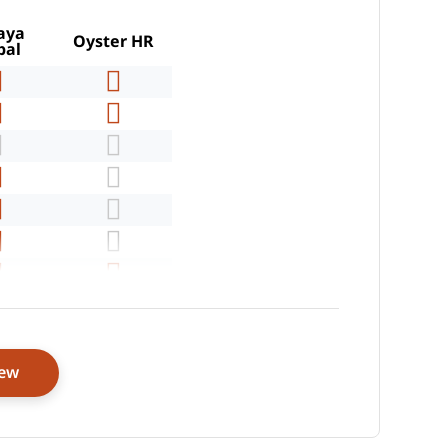
aya
Oyster HR
bal
Opens New Window
iew