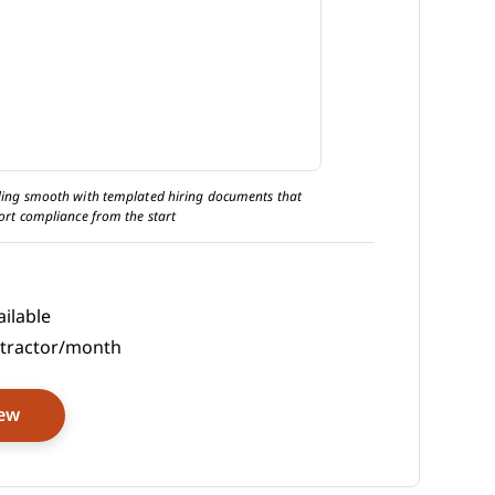
ing smooth with templated hiring documents that
compliance across 160+ countries and labor laws.
ort compliance from the start
ilable
tractor/month
Opens New Window
iew