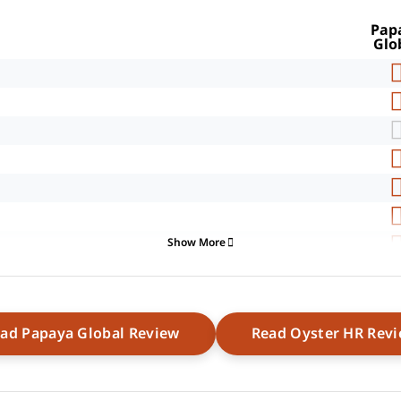
Pap
Glo
Show More
g
Opens New Window
ad Papaya Global Review
Read Oyster HR Rev