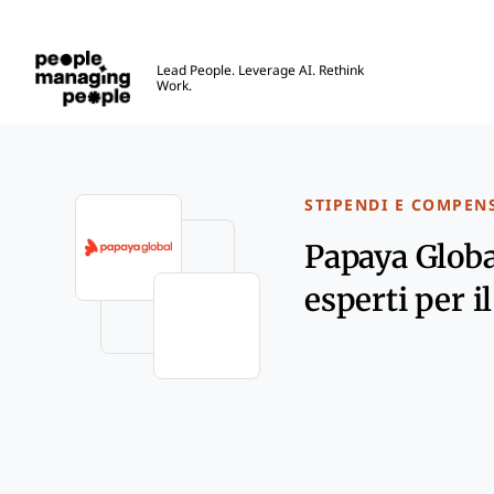
Gestione delle Persone
Lead People. Leverage AI. Rethink
Work.
Skip to main content
STIPENDI E COMPEN
Papaya Globa
esperti per i