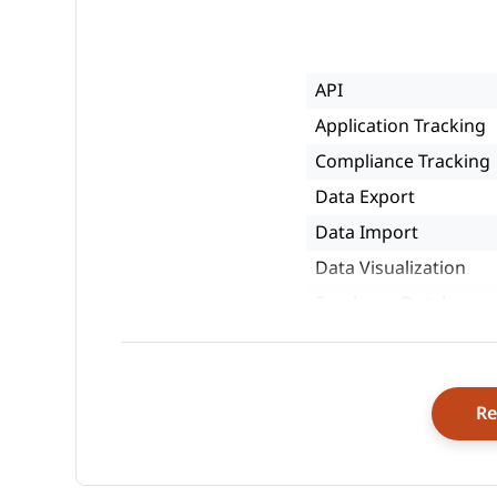
API
Application Tracking
Compliance Tracking
Data Export
Data Import
Data Visualization
Employee Database
Employee Onboardin
External Integrations
Multi-Currency
Re
Multi-User
Notifications