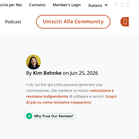
Scrivi per Noi
Contatto
Member's Login
Add us on
Follow 
Follo
Unisciti Alla Community
Podcast
Op
By
Kim Behnke
on Jun 25, 2026
I clic sui link qui sotto possono generare una
commissione, che sostiene la nostra
valutazione e
revisione indipendente
di software e servizi.
Scopri
di più su come restiamo trasparenti
.
Why Trust Our Reviews?