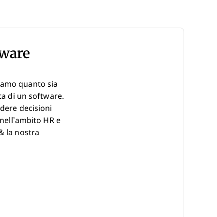
tware
piamo quanto sia
ta di un software.
ndere decisioni
 nell’ambito HR e
& la nostra