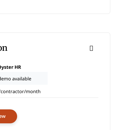
on
Oyster HR
demo available
/contractor/month
Opens New Window
iew