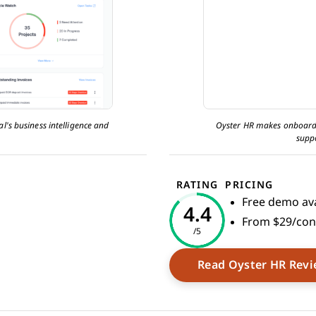
's business intelligence and
Oyster HR makes onboard
Papaya Global tracks 
supp
RATING
PRICING
Free demo ava
4.4
From $29/con
/5
ew Window
Read Oyster HR Rev