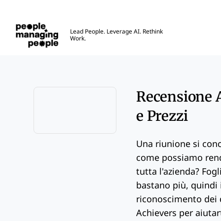
Gestione delle Persone
Lead People. Leverage AI. Rethink
Work.
Skip to main content
Recensione A
e Prezzi
Opens new window
Una riunione si con
come possiamo rende
tutta l'azienda? Fog
bastano più, quindi 
riconoscimento dei 
Achievers per aiutart