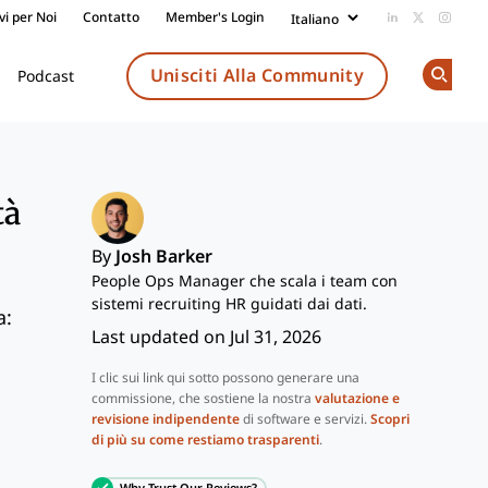
vi per Noi
Contatto
Member's Login
Add us on Li
Follow us
Follow
Unisciti Alla Community
Podcast
Op
tà
By
Josh Barker
People Ops Manager che scala i team con
sistemi recruiting HR guidati dai dati.
a:
Last updated on Jul 31, 2026
I clic sui link qui sotto possono generare una
commissione, che sostiene la nostra
valutazione e
revisione indipendente
di software e servizi.
Scopri
di più su come restiamo trasparenti
.
Why Trust Our Reviews?