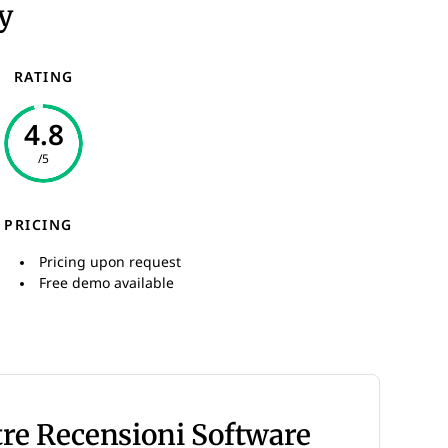
y
RATING
4.8
/5
PRICING
Pricing upon request
Free demo available
tre Recensioni Software