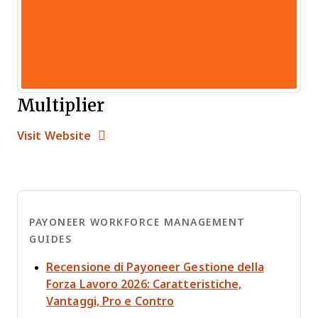
Multiplier
Opens new window
Opens New Window
Visit Website
PAYONEER WORKFORCE MANAGEMENT
GUIDES
Recensione di Payoneer Gestione della
Forza Lavoro 2026: Caratteristiche,
Opens new window
Vantaggi, Pro e Contro