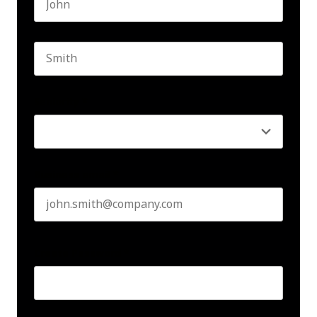
First name
Last name
Seniority
*
Business email
*
Create Password
*