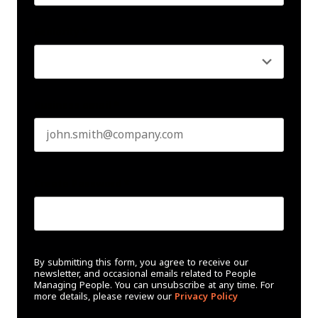
Last name
Seniority
*
Business email
*
Create Password
*
By submitting this form, you agree to receive our
newsletter, and occasional emails related to People
Managing People. You can unsubscribe at any time. For
more details, please review our
Privacy Policy