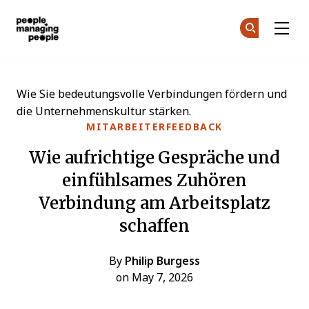
Menschen, die Menschen führen
Co
Co
Skip to main content
Wie Sie bedeutungsvolle Verbindungen fördern und
die Unternehmenskultur stärken.
MITARBEITERFEEDBACK
Wie aufrichtige Gespräche und
einfühlsames Zuhören
Verbindung am Arbeitsplatz
schaffen
By
Philip Burgess
on May 7, 2026