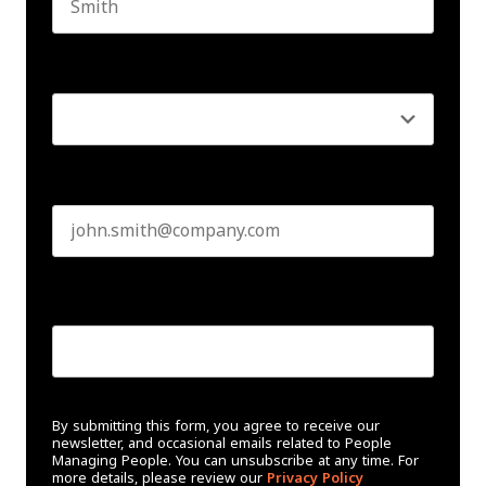
Last name
Seniority
*
Business email
*
Create Password
*
By submitting this form, you agree to receive our
newsletter, and occasional emails related to People
Managing People. You can unsubscribe at any time. For
more details, please review our
Privacy Policy