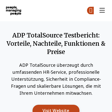
Menschen, die Menschen führen
Co
Co
Skip to main content
ADP TotalSource Testbericht:
Vorteile, Nachteile, Funktionen &
Preise
ADP TotalSource überzeugt durch
umfassenden HR-Service, professionelle
Unterstützung, Sicherheit in Compliance-
Fragen und skalierbare Lösungen, die mit
Ihrem Unternehmen mitwachsen.
Opens New Window
Visit Website