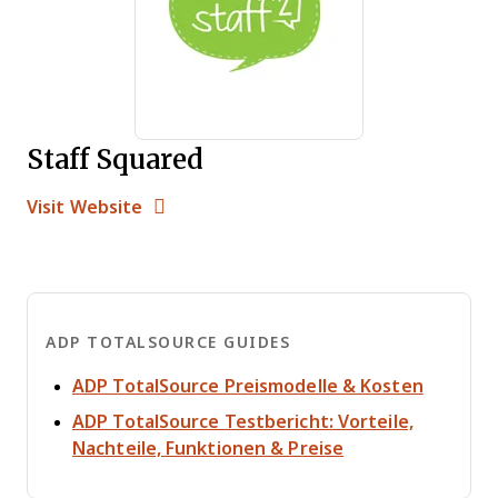
Staff Squared
Opens new window
Opens New Window
Visit Website
ADP TOTALSOURCE GUIDES
Opens n
ADP TotalSource Preismodelle & Kosten
ADP TotalSource Testbericht: Vorteile,
Opens new wind
Nachteile, Funktionen & Preise