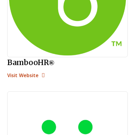
BambooHR®
Opens new window
Opens New Window
Visit Website