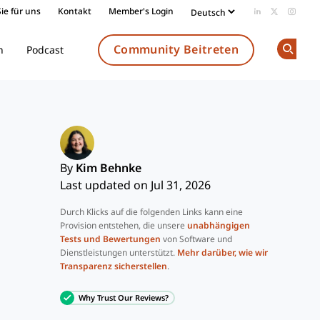
ie für uns
Kontakt
Member's Login
Add us on Li
Follow us
Follow
Community Beitreten
n
Podcast
Op
By
Kim Behnke
Last updated on Jul 31, 2026
Durch Klicks auf die folgenden Links kann eine
Provision entstehen, die unsere
unabhängigen
Tests und Bewertungen
von Software und
Dienstleistungen unterstützt.
Mehr darüber, wie wir
Transparenz sicherstellen
.
Why Trust Our Reviews?