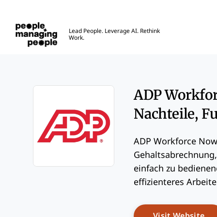
Menschen, die Menschen führen
Lead People. Leverage AI. Rethink
Work.
Skip to main content
ADP Workforc
Nachteile, F
ADP Workforce Now 
Gehaltsabrechnung,
einfach zu bedienen
Opens new window
effizienteres Arbeit
Op
Visit Website