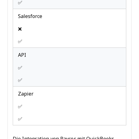
✅
Salesforce
❌
✅
API
✅
✅
Zapier
✅
✅
Die Integration von Paycor mit QuickBooks