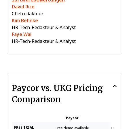
David Rice
Chefredakteur
Kim Behnke
HR-Tech-Redakteur & Analyst
Faye Wai
HR-Tech-Redakteur & Analyst
Paycor vs. UKG Pricing
Comparison
Paycor
U
FREE TRIAL
Free demo available
Free demo 