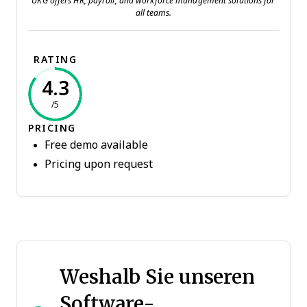
UKG offers HR, payroll, and workforce management solutions for
all teams.
RATING
4.3
/5
PRICING
Free demo available
Pricing upon request
Weshalb Sie unseren
Software-