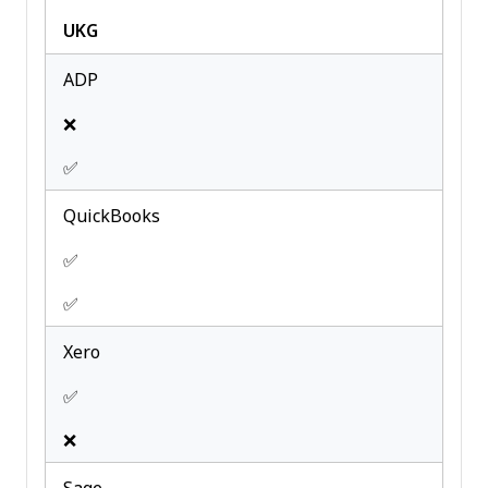
Scheduling
UKG
Time Management
ADP
Timesheets
Travel Management
❌
Vacation & Absence Calendar
✅
QuickBooks
✅
✅
Xero
✅
❌