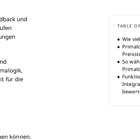
eedback und
TABLE O
tufen
rungen
Wie vie
Primal
Preisst
und
So wähl
Primalo
malogik,
Funktio
t für die
Integr
bewert
Primalo
Alterna
Was bee
Preise?
Zusätzl
anen können.
achten 