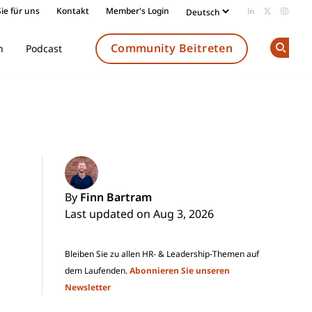
ie für uns
Kontakt
Member's Login
Add us on Li
Follow us
Follow
Community Beitreten
n
Podcast
Op
By
Finn Bartram
Last updated on Aug 3, 2026
Bleiben Sie zu allen HR- & Leadership-Themen auf
dem Laufenden.
Abonnieren Sie unseren
Newsletter