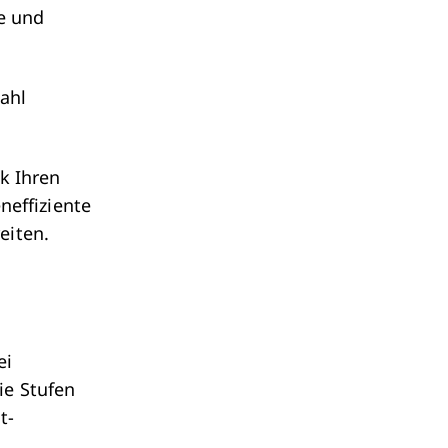
Ist Pri
he und
ahl
k Ihren
neffiziente
eiten.
ei
ie Stufen
t-