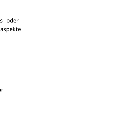
s- oder
saspekte
ür