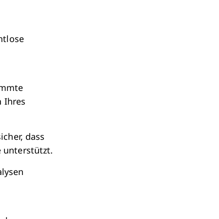
htlose
timmte
 Ihres
sicher, dass
unterstützt.
lysen