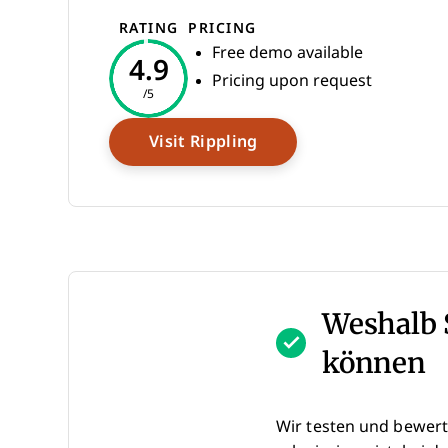
RATING
PRICING
Free demo available
4.9
Pricing upon request
/5
Opens New Window
Visit Rippling
Weshalb 
können
Wir testen und bewert