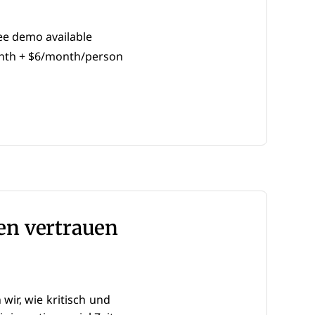
ree demo available
th + $6/month/person
ew Window
en vertrauen
ir, wie kritisch und