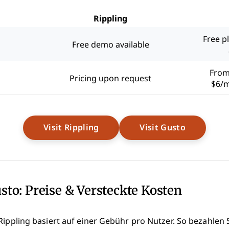
Rippling
Free p
Free demo available
From
Pricing upon request
$6/
Opens New Window
Opens Ne
Visit Rippling
Visit Gusto
usto: Preise & Versteckte Kosten
Rippling basiert auf einer Gebühr pro Nutzer. So bezahlen 