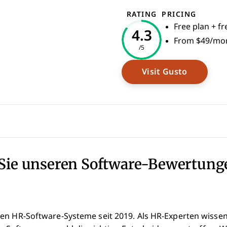
RATING
PRICING
Free plan + f
4.3
From $49/mon
/5
Opens N
Visit Gusto
Sie unseren Software-Bewertung
en HR-Software-Systeme seit 2019. Als HR-Experten wissen w