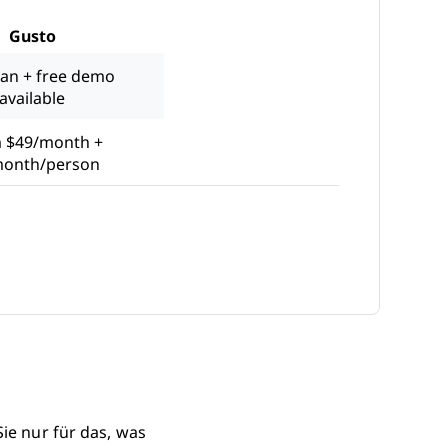
Gusto
lan + free demo
available
 $49/month +
month/person
w Window
Sie nur für das, was