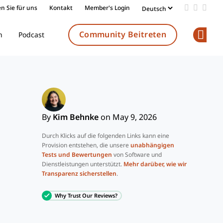
n Sie für uns
Kontakt
Member's Login
Add us on
Follow 
Follo
Community Beitreten
n
Podcast
Op
By
Kim Behnke
on May 9, 2026
Durch Klicks auf die folgenden Links kann eine
Provision entstehen, die unsere
unabhängigen
Tests und Bewertungen
von Software und
Dienstleistungen unterstützt.
Mehr darüber, wie wir
Transparenz sicherstellen
.
Why Trust Our Reviews?