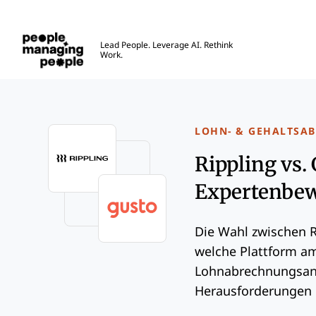
Menschen, die Menschen führen
Lead People. Leverage AI. Rethink
Work.
Skip to main content
LOHN- & GEHALTSA
Rippling vs. 
Expertenbew
Die Wahl zwischen R
welche Plattform am
Lohnabrechnungsanf
Herausforderungen u