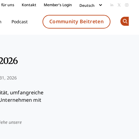
 für uns
Kontakt
Member's Login
Add us on Li
Follow us
Follow
Community Beitreten
n
Podcast
Op
2026
31, 2026
ität, umfangreiche
e Unternehmen mit
iehe unsere