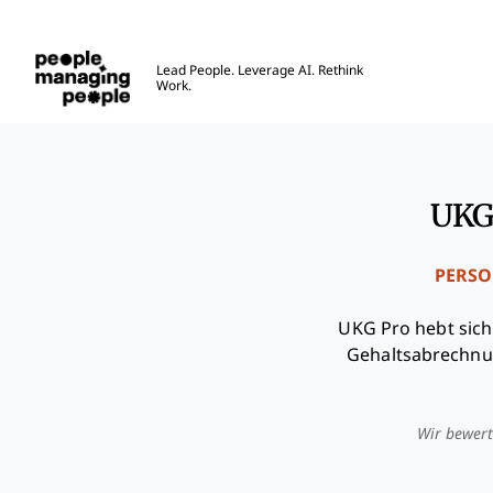
Menschen, die Menschen führen
Lead People. Leverage AI. Rethink
Work.
Skip to main content
UKG
PERSO
UKG Pro hebt sich
Gehaltsabrechnun
Wir bewert