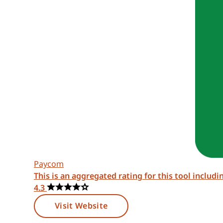
Paycom
This is an aggregated rating for this tool includ
4.3
Visit Website