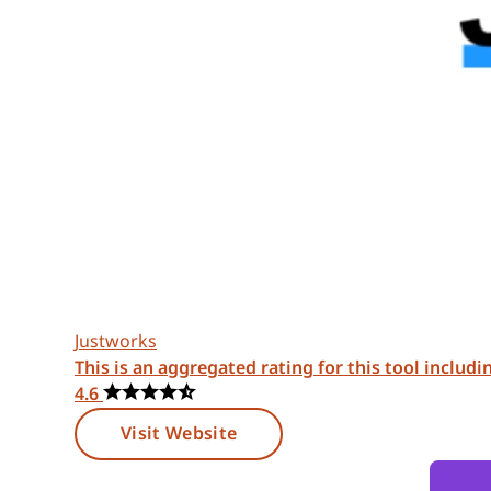
Justworks
This is an aggregated rating for this tool includ
4.6
Visit Website