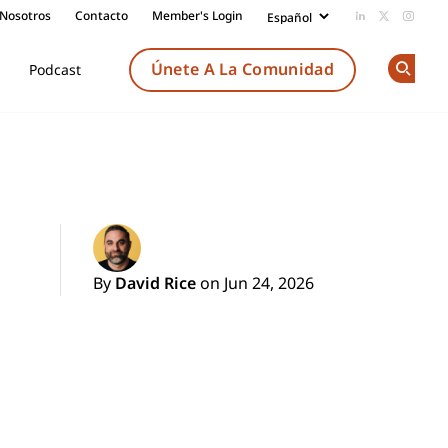
 Nosotros
Contacto
Member's Login
Add us on Li
Follow us
Follow
Únete A La Comunidad
Podcast
Op
By
David Rice
on Jun 24, 2026