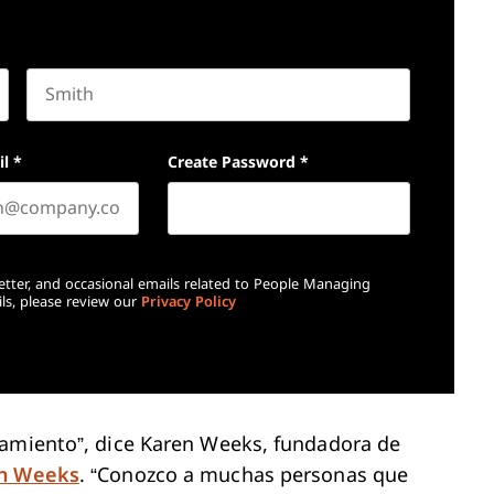
Last name
il
*
Create Password
*
etter, and occasional emails related to People Managing
ls, please review our
Privacy Policy
tamiento”, dice Karen Weeks, fundadora de
n Weeks
. “Conozco a muchas personas que