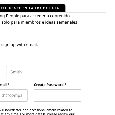
TELIGENTE EN LA ERA DE LA IA
ng People para acceder a contenido
tos solo para miembros e ideas semanales
 sign up with email:
Last name
mail
*
Create Password
*
ur newsletter, and occasional emails related to
t any time. For more details, please review our