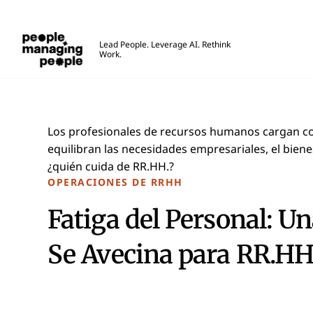
Personas que gestionan personas
Lead People. Leverage AI. Rethink
Work.
Skip to main content
Los profesionales de recursos humanos cargan c
equilibran las necesidades empresariales, el bienes
¿quién cuida de RR.HH.?
OPERACIONES DE RRHH
Fatiga del Personal: U
Se Avecina para RR.HH