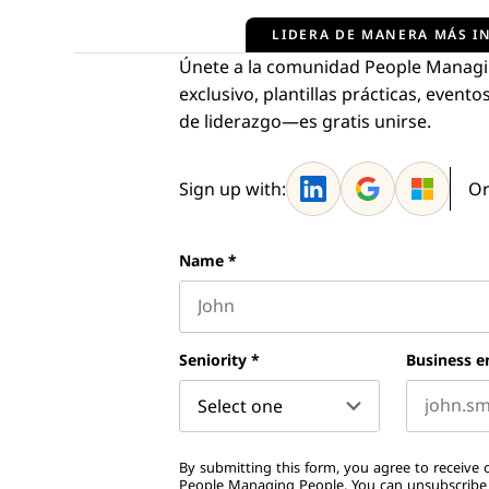
LIDERA DE MANERA MÁS IN
Únete a la comunidad People Managi
exclusivo, plantillas prácticas, even
de liderazgo—es gratis unirse.
Sign up with:
Or
Name
*
First name
Seniority
*
Business e
By submitting this form, you agree to receive o
People Managing People. You can unsubscribe a