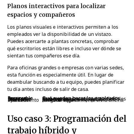
Planos interactivos para localizar
espacios y compañeros
Los planos visuales e interactivos permiten a los
empleados ver la disponibilidad de un vistazo.
Puedes acercarte a plantas concretas, comprobar
qué escritorios están libres e incluso ver dónde se
sientan tus compañeros ese día.
Para oficinas grandes o empresas con varias sedes,
esta función es especialmente útil. En lugar de
deambular buscando a tu equipo, puedes planificar
tu día antes incluso de salir de casa.
Recurso reservable
Qué pueden hacer los empleados
Escritorios
Reservar puestos de trabajo flexibles o asignados
Salas de reuniones
Reservar espacios de colaboración para sesiones de equipo
Plazas de aparcamiento
Asegurar aparcamiento en la oficina antes de llegar
Uso caso 3: Programación del
trabajo híbrido y