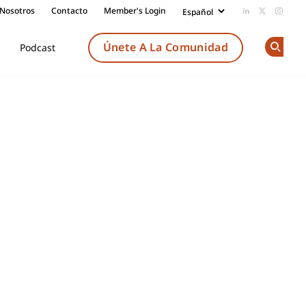
 Nosotros
Contacto
Member's Login
Add us on Li
Follow us
Follow
Únete A La Comunidad
Podcast
Op