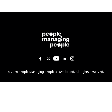
Like us on Facebook
Follow us on Twitter
Follow us on YouTub
Add us on Linked
Follow us on I
Opens new window
© 2026 People Managing People a
BWZ
brand. All Rights Reserved.