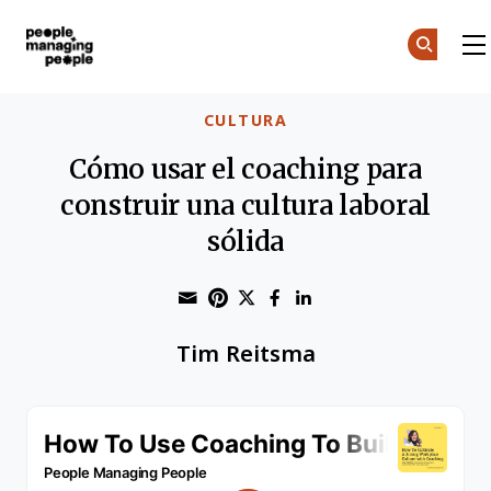
Personas que gestionan personas
Skip to main content
CULTURA
Cómo usar el coaching para
construir una cultura laboral
sólida
Share through Email
Print this page
Share on Pinterest
Share on Twitter
Share on Faceboo
Share on Linke
Tim Reitsma