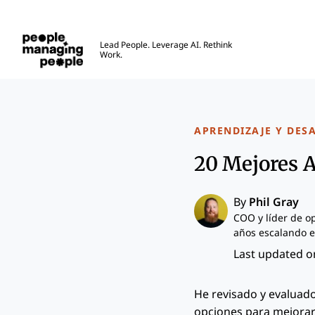
Personas que gestionan personas
Lead People. Leverage AI. Rethink
Work.
Skip to main content
APRENDIZAJE Y DES
20 Mejores A
By
Phil Gray
COO y líder de o
años escalando e
Last updated on
He revisado y evaluado
opciones para mejorar 