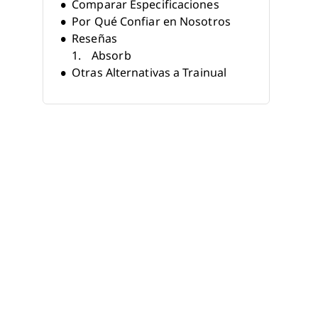
Comparar Especificaciones
Por Qué Confiar en Nosotros
Reseñas
Absorb
Otras Alternativas a Trainual
Reseñas Relacionadas
Criterios de Selección
¿Por Qué Buscar una Alternativa
a Trainual?
Características