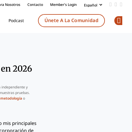
ara Nosotros
Contacto
Member's Login
Add us on
Follow 
Follo
Únete A La Comunidad
Podcast
Op
 en 2026
 independiente y
 nuestras pruebas.
a
metodología
o
o mis principales
ncorporación de