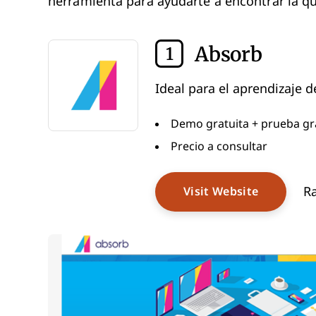
herramienta para ayudarte a encontrar la qu
Absorb
1
Ideal para el aprendizaje 
Demo gratuita + prueba gra
Precio a consultar
Ra
Visit Website