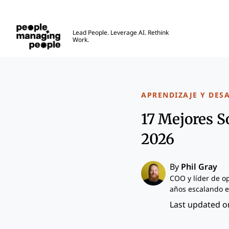
Personas que gestionan personas
Lead People. Leverage AI. Rethink
Work.
Skip to main content
APRENDIZAJE Y DES
17 Mejores S
2026
By
Phil Gray
COO y líder de o
años escalando e
Last updated on