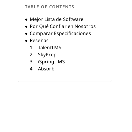
TABLE OF CONTENTS
Mejor Lista de Software
Por Qué Confiar en Nosotros
Comparar Especificaciones
Reseñas
TalentLMS
SkyPrep
iSpring LMS
Absorb
360Learning
Whatfix
Spekit
Docebo
eloomi
Litmos LMS
Otros Software de
Microaprendizaje