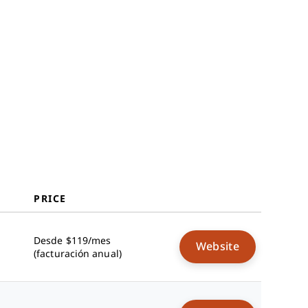
Reseñas Relacionadas
Criterios de Selección
Cómo Elegir
¿Qué es el Software de
Microaprendizaje?
Características
Beneficios
Costes y Precios
Preguntas Frecuentes
PRICE
Desde $119/mes
Website
(facturación anual)