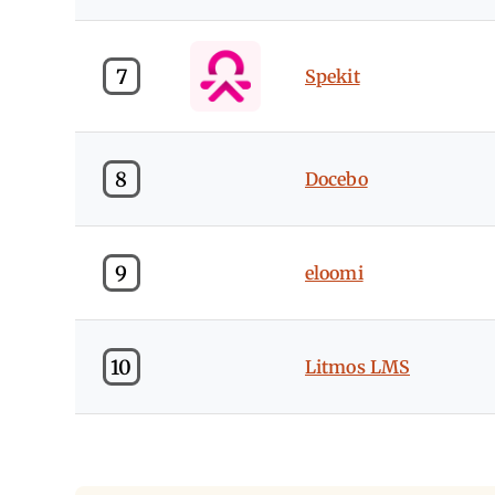
7
Spekit
8
Docebo
9
eloomi
10
Litmos LMS