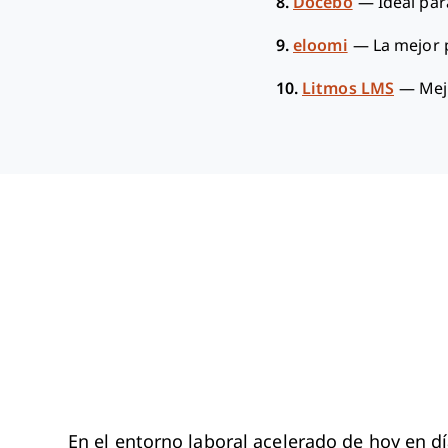
8.
Docebo
—
Ideal par
9.
eloomi
—
La mejor 
10.
Litmos LMS
—
Mej
En el entorno laboral acelerado de hoy en 