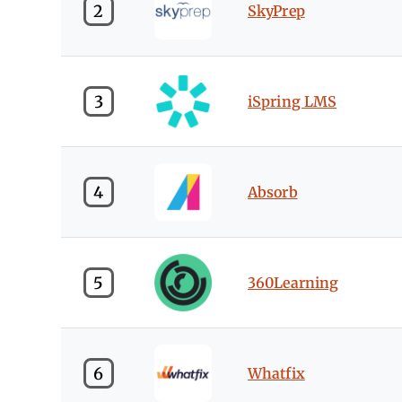
2
SkyPrep
3
iSpring LMS
4
Absorb
5
360Learning
6
Whatfix