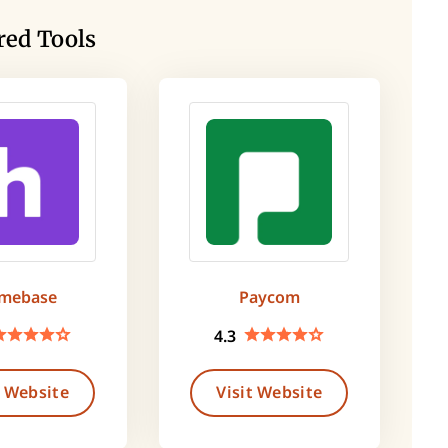
red Tools
mebase
Paycom
4.3
t Website
Visit Website