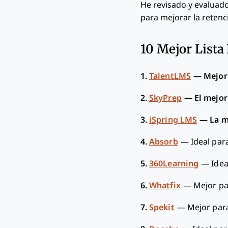
He revisado y evaluad
para mejorar la reten
10 Mejor Lista
1.
TalentLMS
—
Mejor 
2.
SkyPrep
—
El mejor
3.
iSpring LMS
—
La m
4.
Absorb
—
Ideal par
5.
360Learning
—
Idea
6.
Whatfix
—
Mejor pa
7.
Spekit
—
Mejor para