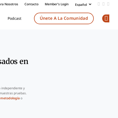
ara Nosotros
Contacto
Member's Login
Add us on
Follow 
Follo
Únete A La Comunidad
Podcast
Op
sados en
 independiente y
 nuestras pruebas.
a
metodología
o