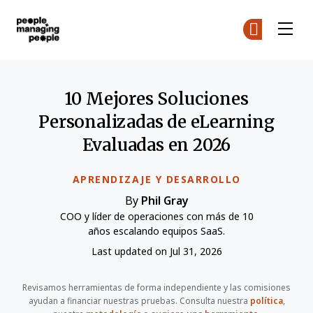
Personas que gestionan personas
Ún
Ún
Skip to main content
10 Mejores Soluciones
Personalizadas de eLearning
Evaluadas en 2026
APRENDIZAJE Y DESARROLLO
By
Phil Gray
COO y líder de operaciones con más de 10
años escalando equipos SaaS.
Last updated on Jul 31, 2026
Revisamos herramientas de forma independiente y las comisiones
ayudan a financiar nuestras pruebas. Consulta nuestra
política
,