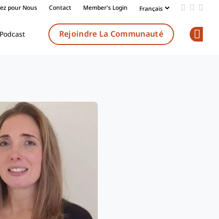
vez pour Nous
Contact
Member's Login
Add us on
Follow 
Follo
Rejoindre La Communauté
Podcast
Op