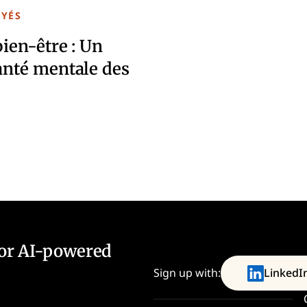
OYÉS
bien-être : Un
anté mentale des
for AI-powered
Sign up with:
LinkedI