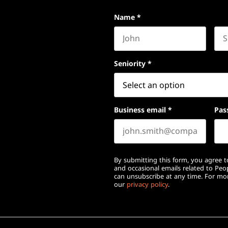
Name
*
First name
Las
Seniority
*
Business email
*
Pas
By submitting this form, you agree to
and occasional emails related to Pe
can unsubscribe at any time. For mor
our
privacy policy
.