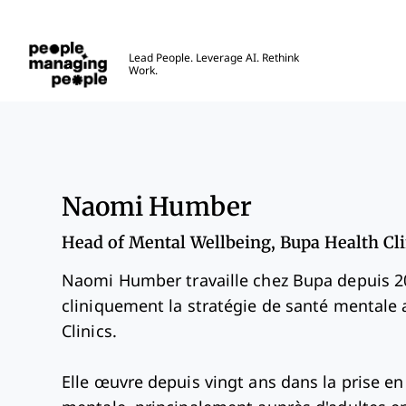
Gestion des personnes
Lead People. Leverage AI. Rethink
Work.
Skip to main content
Naomi Humber
Head of Mental Wellbeing, Bupa Health Cli
Naomi Humber travaille chez Bupa depuis 20
cliniquement la stratégie de santé mentale
Clinics.
Elle œuvre depuis vingt ans dans la prise en