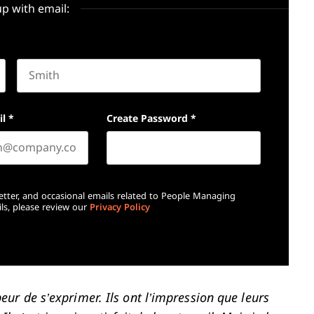
up with email:
Last name
il
*
Create Password
*
etter, and occasional emails related to People Managing
ls, please review our
Privacy Policy
 peur de s’exprimer. Ils ont l’impression que leurs