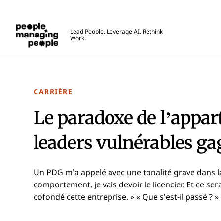
Gestion des personnes
Lead People. Leverage AI. Rethink
Work.
Skip to main content
CARRIÈRE
Le paradoxe de l’appar
leaders vulnérables g
Un PDG m’a appelé avec une tonalité grave dans la
comportement, je vais devoir le licencier. Et ce ser
cofondé cette entreprise. » « Que s’est-il passé ? » 