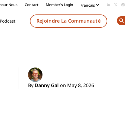
 pour Nous
Contact
Member's Login
Add us on Li
Follow us
Follow
Rejoindre La Communauté
Podcast
Op
By
Danny Gal
on May 8, 2026