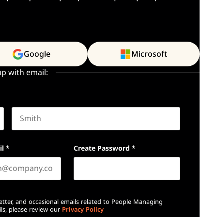
Google
Microsoft
up with email:
Last name
il
*
Create Password
*
etter, and occasional emails related to People Managing
ls, please review our
Privacy Policy