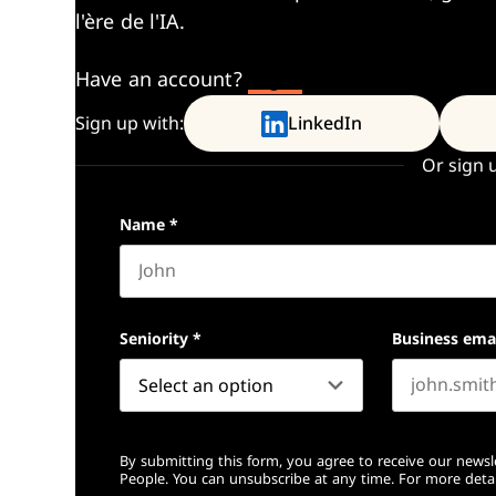
l'ère de l'IA.
Have an account?
Log In
Sign up with:
LinkedIn
Or sign 
Name
*
First name
Seniority
*
Business ema
By submitting this form, you agree to receive our newsl
People. You can unsubscribe at any time. For more detai