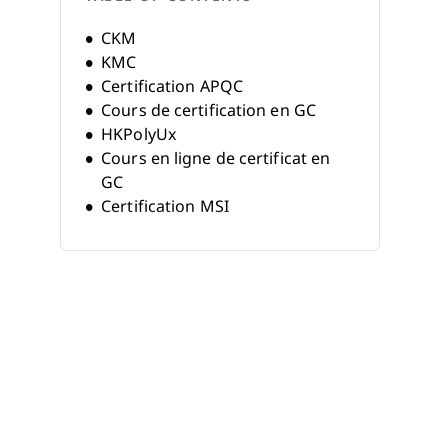
CKM
KMC
Certification APQC
Cours de certification en GC
HKPolyUx
Cours en ligne de certificat en
GC
Certification MSI
Programme de certificat en GC
Certificat uOttawa
BI et systèmes de gestion des
connaissances
Certificat en gestion de
l'information et des
connaissances
Programme de certificat
d'études supérieures en GC
eCKS