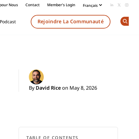
 pour Nous
Contact
Member's Login
Add us on Li
Follow us
Follow
Rejoindre La Communauté
Podcast
Op
By
David Rice
on May 8, 2026
TABLE OF CONTENTS