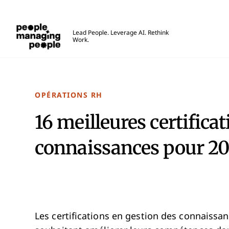
Gestion des personnes
Lead People. Leverage AI. Rethink
Work.
Skip to main content
OPÉRATIONS RH
16 meilleures certifica
connaissances pour 2
Les certifications en gestion des connaissan