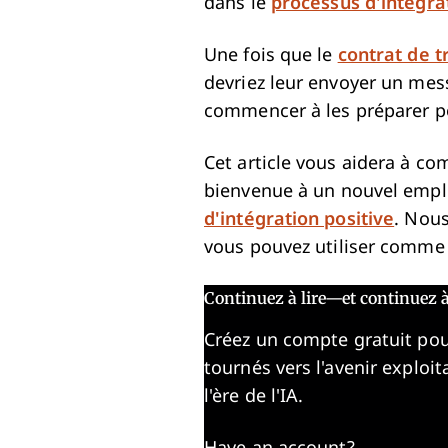
dans le
processus d'intégr
Une fois que le
contrat de t
devriez leur envoyer un mes
commencer à les préparer po
Cet article vous aidera à co
bienvenue à un nouvel empl
d'intégration positive
. Nou
vous pouvez utiliser comme 
Continuez à lire—et continuez à
Créez un compte gratuit pou
tournés vers l'avenir exploi
l'ère de l'IA.