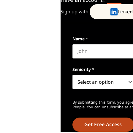
Have an account?
Log In
Sign up with:
Linked
Name
*
First name
Seniority
*
By submitting this form, you agre
People. You can unsubscribe at an