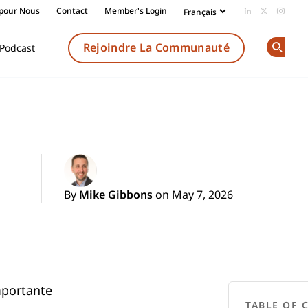
 pour Nous
Contact
Member's Login
Add us on Li
Follow us
Follow
Rejoindre La Communauté
Podcast
Op
By
Mike Gibbons
on May 7, 2026
mportante
TABLE OF 