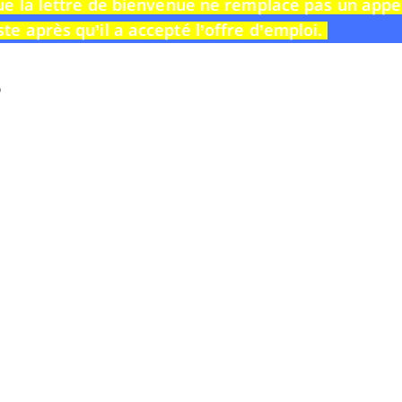
que la lettre de bienvenue
ne remplace pas un appe
te après qu’il a accepté l’offre d’emploi.
?