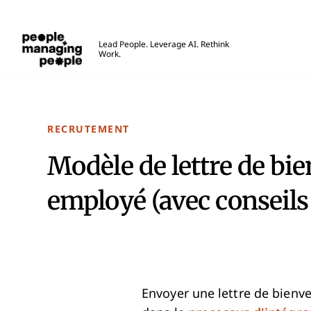
Gestion des personnes
Lead People. Leverage AI. Rethink
Work.
Skip to main content
RECRUTEMENT
Modèle de lettre de bi
employé (avec conseils 
Envoyer une lettre de bien