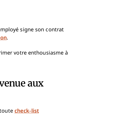
’employé signe son contrat
ion
.
xprimer votre enthousiasme à
nvenue aux
 toute
check-list