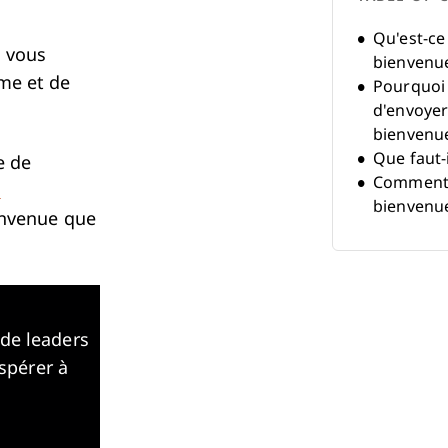
Qu'est-ce
, vous
bienvenu
me et de
Pourquoi 
d'envoyer
bienvenu
Que faut-i
e de
Comment r
e
bienvenu
envenue que
Modèle de
pour nou
 de leaders
ospérer à