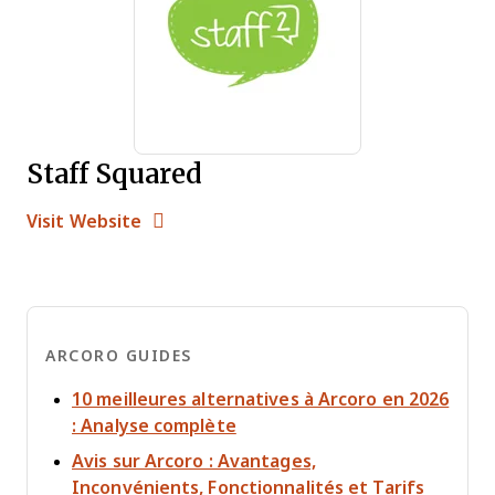
Staff Squared
Opens new window
Opens New Window
Visit Website
ARCORO GUIDES
10 meilleures alternatives à Arcoro en 2026
Opens new window
: Analyse complète
Avis sur Arcoro : Avantages,
Opens 
Inconvénients, Fonctionnalités et Tarifs