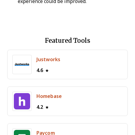
experience could be improved.
Featured Tools
Justworks
4.6
Homebase
4.2
Paycom