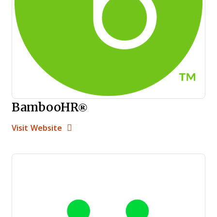
BambooHR®
Opens new window
Opens New Window
Visit Website