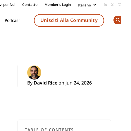
vi per Noi
Contatto
Member's Login
Add us on Li
Follow us
Follow
Unisciti Alla Community
Podcast
Op
By
David Rice
on Jun 24, 2026
TABLE OF CONTENTS