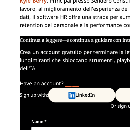
Kyle Berry
, Principal presso Sendero Consult
lavoro, al miglioramento dell’esperienza dei 
dati, il software HR offre una strada per aum
retention del personale e la performance co
Continua a leggere—e continua a guidare con int
Crea un account gratuito per terminare la le
lungimiranti che sbloccano strumenti, play
dell'IA.
Have an account?
Log In
Sign up with:
LinkedIn
Or sign 
Name
*