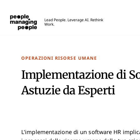
Gestione delle Persone
Lead People. Leverage AI. Rethink
Work.
Skip to main content
OPERAZIONI RISORSE UMANE
Implementazione di So
Astuzie da Esperti
L'implementazione di un software HR implica