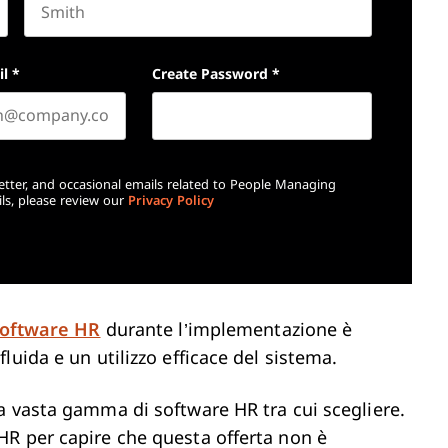
Last name
il
*
Create Password
*
etter, and occasional emails related to People Managing
ls, please review our
Privacy Policy
 software HR
durante l’implementazione è
uida e un utilizzo efficace del sistema.
a vasta gamma di software HR tra cui scegliere.
HR per capire che questa offerta non è