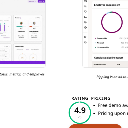
tasks, metrics, and employee
Rippling is an all-in
RATING
PRICING
Free demo ava
4.9
Pricing upon 
/5