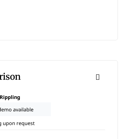
rison
Rippling
demo available
g upon request