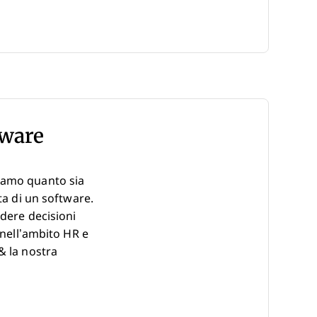
New Window
tware
piamo quanto sia
ta di un software.
ndere decisioni
 nell’ambito HR e
& la nostra