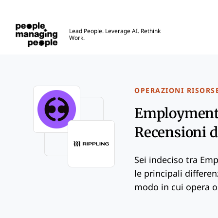
Gestione delle Persone
Lead People. Leverage AI. Rethink
Work.
Skip to main content
OPERAZIONI RISORS
Employment H
Recensioni de
Sei indeciso tra Em
le principali differe
modo in cui opera og