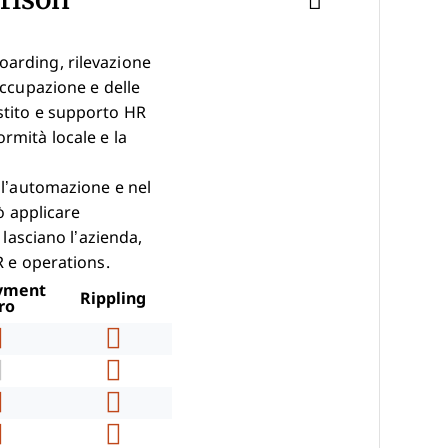
oarding, rilevazione
occupazione e delle
stito e supporto HR
rmità locale e la
ll’automazione e nel
ò applicare
asciano l’azienda,
R e operations.
yment
Rippling
ro