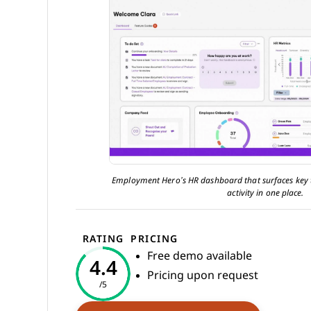
Employment Hero’s HR dashboard that surfaces key 
activity in one place.
RATING
PRICING
Free demo available
4.4
Pricing upon request
/5