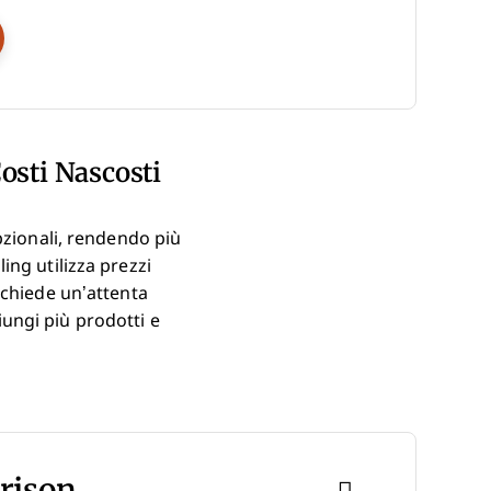
ns New Window
osti Nascosti
pzionali, rendendo più
ing utilizza prezzi
ichiede un’attenta
ungi più prodotti e
rison