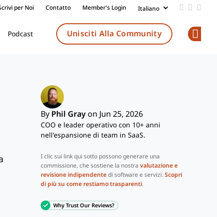
Scrivi per Noi
Contatto
Member's Login
Add us on
Follow 
Follo
Unisciti Alla Community
Podcast
Op
By
Phil Gray
on Jun 25, 2026
COO e leader operativo con 10+ anni
nell'espansione di team in SaaS.
I clic sui link qui sotto possono generare una
a
commissione, che sostiene la nostra
valutazione e
revisione indipendente
di software e servizi.
Scopri
di più su come restiamo trasparenti
.
Why Trust Our Reviews?