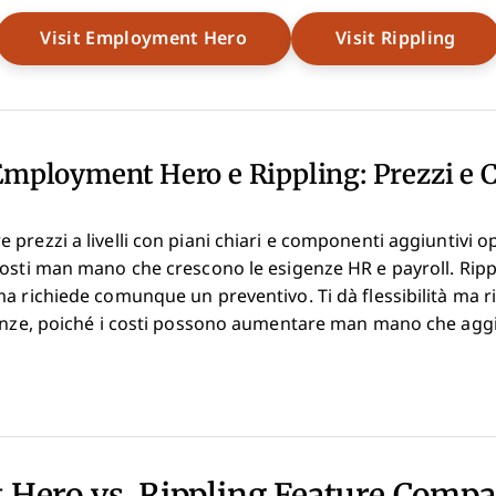
Opens New Window
Ope
Visit Employment Hero
Visit Rippling
Employment Hero e Rippling: Prezzi e C
prezzi a livelli con piani chiari e componenti aggiuntivi o
osti man mano che crescono le esigenze HR e payroll. Rippl
a richiede comunque un preventivo. Ti dà flessibilità ma r
genze, poiché i costi possono aumentare man mano che aggi
Hero vs. Rippling Feature Compa