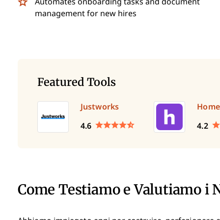
Automates onboarding tasks and document
management for new hires
Featured Tools
Justworks
Home
4.6
4.2
Come Testiamo e Valutiamo i 