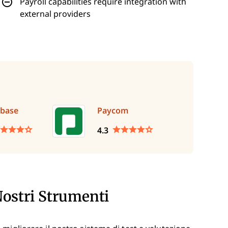
Payroll capabilities require integration with
external providers
base
Paycom
4.3
Nostri Strumenti