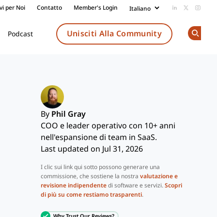
vi per Noi
Contatto
Member's Login
Add us on Li
Follow us
Follow
Unisciti Alla Community
Podcast
Op
By
Phil Gray
COO e leader operativo con 10+ anni
nell'espansione di team in SaaS.
Last updated on Jul 31, 2026
I clic sui link qui sotto possono generare una
commissione, che sostiene la nostra
valutazione e
revisione indipendente
di software e servizi.
Scopri
di più su come restiamo trasparenti
.
Why Trust Our Reviews?