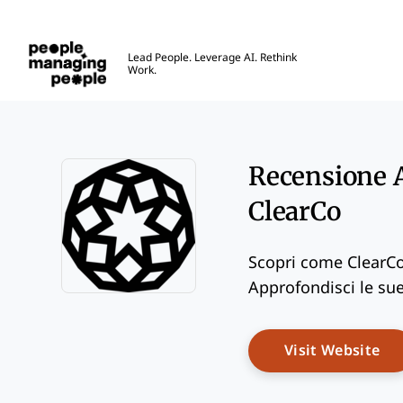
Gestione delle Persone
Lead People. Leverage AI. Rethink
Work.
Skip to main content
Recensione A
ClearCo
Scopri come ClearCo 
Approfondisci le sue 
Opens new window
Op
Visit Website