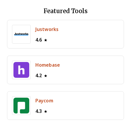
Featured Tools
Justworks
4.6
Homebase
4.2
Paycom
4.3