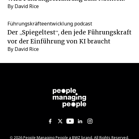
By
David Rice
Führungskräfteentwicklung
podcast
Der „Spiegeltest“, den jede Führungskraft
vor der Einführung von KI braucht
By
David Rice
Like us on Facebook
Follow us on Twitter
Follow us on YouTub
Add us on Linked
Follow us on I
Opens new window
© 2026 People Managing People a
BWZ
brand. All Rights Reserved.