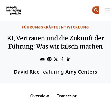
Menschen, die Menschen führen
Skip to main content
FÜHRUNGSKRÄFTEENTWICKLUNG
KI, Vertrauen und die Zukunft der
Führung: Was wir falsch machen
Share through Email
Print this page
Share on Pinterest
Share on Twitter
Share on Faceboo
Share on Linke
David Rice
featuring
Amy Centers
Overview
Transcript