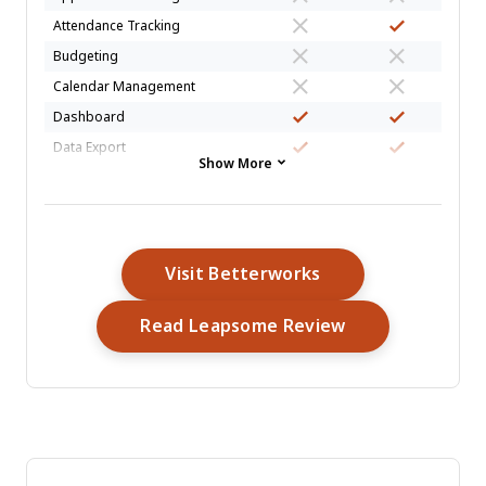
Attendance Tracking
Budgeting
Calendar Management
Dashboard
Data Export
Show More
Data Import
Data Visualization
Employee Database
Employee Engagement
Opens New Windo
Visit Betterworks
Employee Incentive
Management
Opens New Wi
Read Leapsome Review
Employee Onboarding
External Integrations
Feedback Management
Forecasting
Multi-User