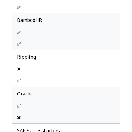
✅
BambooHR
✅
✅
Rippling
❌
✅
Oracle
✅
❌
SAP SuccessFactors