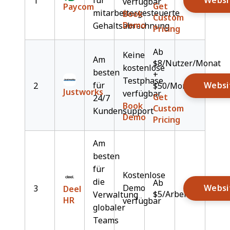
für
Websi
1
verfügbar
Get
Paycom
mitarbeitergesteuerte
Book
Custom
Demo
Gehaltsabrechnung
Pricing
Ab
Keine
Am
$8/Nutzer/Monat
kostenlose
besten
+
Testphase
für
Websi
2
$50/Monat
Justworks
verfügbar
Get
24/7
Book
Custom
Kundensupport
Demo
Pricing
Am
besten
für
Kostenlose
die
Ab
Demo
Websi
3
Deel
$5/Arbeitnehmer/M
Verwaltung
HR
verfügbar
globaler
Teams