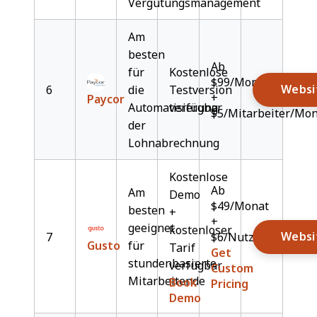
Vergütungsmanagement
Am
besten
Ab
für
Kostenlose
$99/Monat
Websi
6
die
Testversion
+
Paycor
Automatisierung
verfügbar
$5/Mitarbeiter/Mo
der
Lohnabrechnung
Kostenlose
Ab
Am
Demo
$49/Monat
besten
+
+
geeignet
kostenloser
Websi
7
$6/Nutzer/Monat
Gusto
für
Tarif
Get
stundenbasierte
verfügbar
Custom
Mitarbeitende
Book
Pricing
Demo