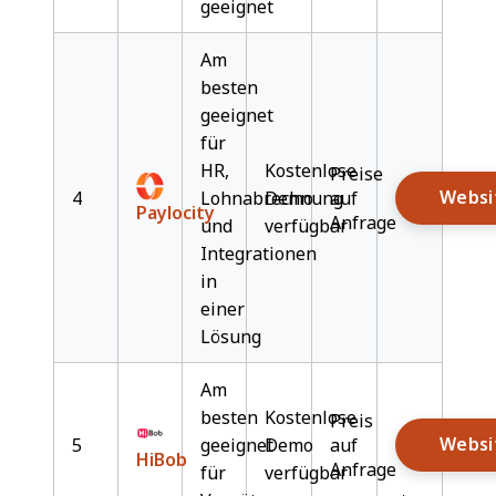
geeignet
Am
besten
geeignet
für
HR,
Kostenlose
Preise
Websi
4
Lohnabrechnung
Demo
auf
Paylocity
Anfrage
und
verfügbar
Integrationen
in
einer
Lösung
Am
besten
Kostenlose
Preis
Websi
5
geeignet
Demo
auf
HiBob
Anfrage
für
verfügbar