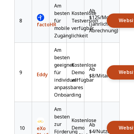
Am
Ab
besten
Kostenlose
$125/Monat
Websi
8
für
Testversion
(jährliche
factoHR
mobile
verfügbar
Abrechnung)
Zugänglichkeit
Am
besten
geeignet
Kostenlose
Ab
Websi
9
für
Demo
Eddy
$8/Mitarbeiter/Mo
individuell
verfügbar
anpassbares
Onboarding
Am
besten
Kostenlose
zur
Ab
Demo
Websi
10
eXo
$4/Nutzer/Monat
Förderung