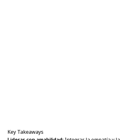
Key Takeaways
Liderar con amabilidad:
Integrar la empatía y la