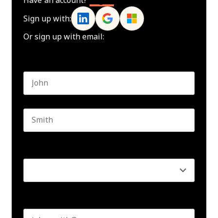
Have an account?
Log In
Sign up with:
Or sign up with email:
Name
*
First name
Last name
Seniority
*
Business email
*