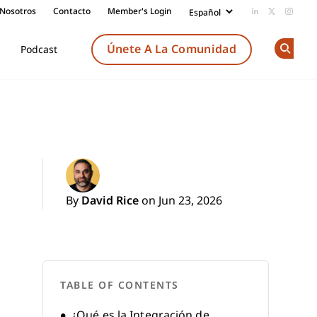
 Nosotros
Contacto
Member's Login
Add us on Li
Follow us
Follow
Únete A La Comunidad
Podcast
Op
By
David Rice
on Jun 23, 2026
TABLE OF CONTENTS
¿Qué es la Integración de