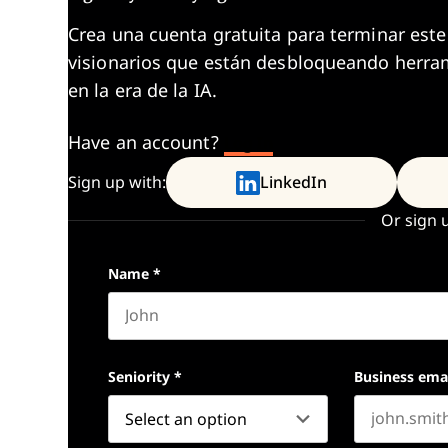
Crea una cuenta gratuita para terminar este
visionarios que están desbloqueando herram
en la era de la IA.
Have an account?
Log In
Sign up with:
LinkedIn
Or sign 
Name
*
First name
Seniority
*
Business ema