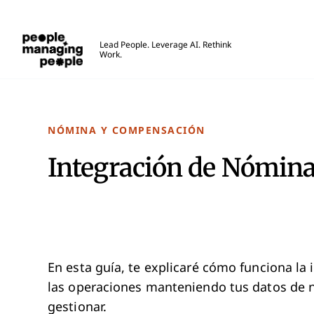
Personas que gestionan personas
Lead People. Leverage AI. Rethink
Work.
Skip to main content
NÓMINA Y COMPENSACIÓN
Integración de Nómina
En esta guía, te explicaré cómo funciona la
las operaciones manteniendo tus datos de n
gestionar.