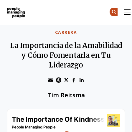
Personas que gestionan personas
Skip to main content
CARRERA
La Importancia de la Amabilidad
y Cómo Fomentarla en Tu
Liderazgo
Share through Email
Print this page
Share on Pinterest
Share on Twitter
Share on Faceboo
Share on Linke
Tim Reitsma