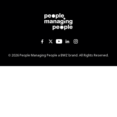
Like us on Facebook
Follow us on Twitter
Follow us on YouTub
Add us on Linked
Follow us on I
Opens new window
© 2026 People Managing People a
BWZ
brand. All Rights Reserved.