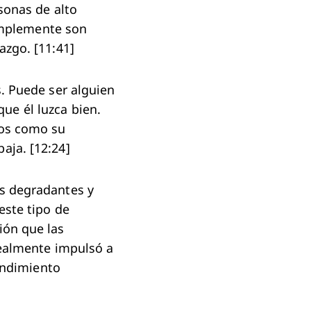
sonas de alto
simplemente son
azgo. [11:41]
. Puede ser alguien
e él luzca bien.
dos como su
aja. [12:24]
s degradantes y
este tipo de
ión que las
realmente impulsó a
rendimiento