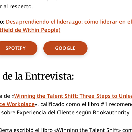
r al respecto.
do:
Desaprendiendo el liderazgo: cómo liderar en 
tfield de Within People)
w Window
Opens New Window
Opens New Window
SPOTIFY
GOOGLE
de la Entrevista:
a de «
Winning the Talent Shift: Three Steps to Unl
ce Workplace
«, calificado como el libro #1 recome
 sobre Experiencia del Cliente según Bookauthority. 
Berta escribió el libro «Winning the Talent Shift» co