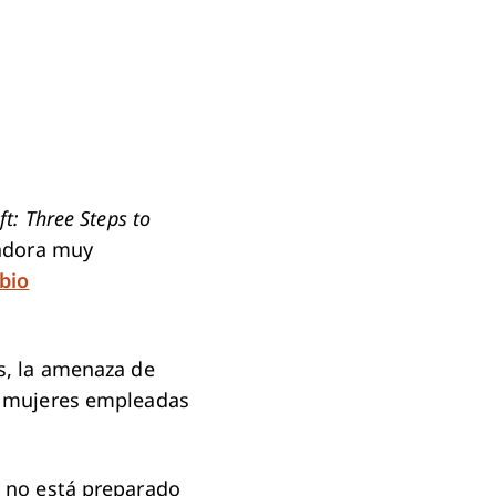
ft: Three Steps to
radora muy
bio
s, la amenaza de
de mujeres empleadas
i no está preparado