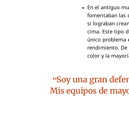
En el antiguo mu
fomentaban las d
si lograban crea
cima. Este tipo d
único problema es
rendimiento. De 
color y la mayor
Soy una gran defen
Mis equipos de mayo