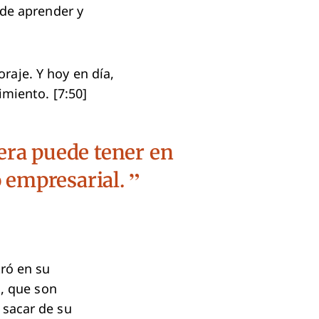
 de aprender y
oraje. Y hoy en día,
imiento. [7:50]
era puede tener en
 empresarial.
tró en su
l, que son
 sacar de su