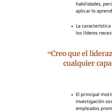
habilidades, per
aplicar lo aprend
La característica
los líderes nece
Creo que el lider
cualquier cap
El principal mot
investigación so
empleados promed