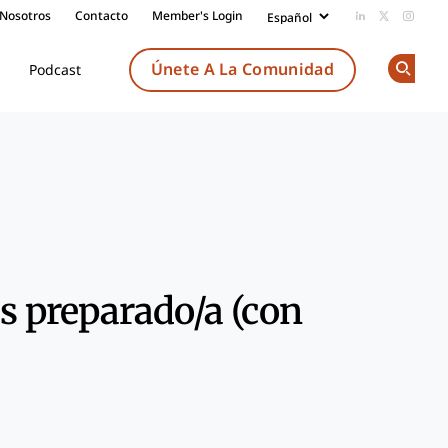
 Nosotros
Contacto
Member's Login
Add us on Li
Follow us
Follow
Únete A La Comunidad
Podcast
Op
Share
ás preparado/a (con
k
dIn